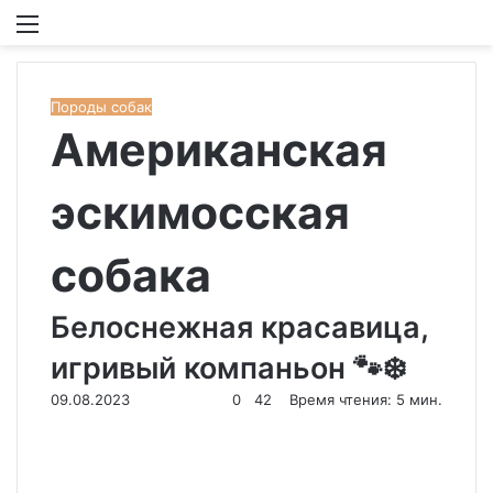
Меню
И
Породы собак
Американская
эскимосская
собака
Белоснежная красавица,
игривый компаньон 🐾❄️
09.08.2023
0
42
Время чтения: 5 мин.