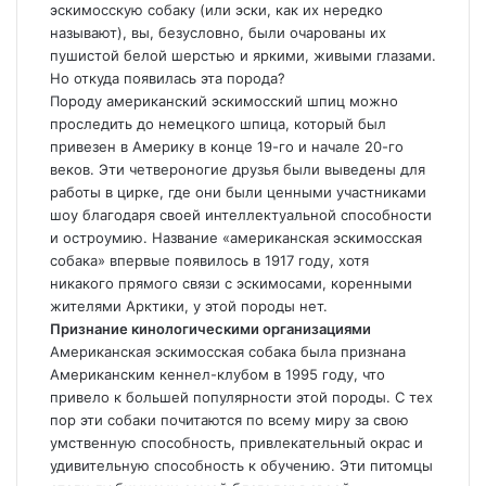
эскимосскую собаку (или эски, как их нередко
называют), вы, безусловно, были очарованы их
пушистой белой шерстью и яркими, живыми глазами.
Но откуда появилась эта порода?
Породу американский эскимосский шпиц можно
проследить до немецкого шпица, который был
привезен в Америку в конце 19-го и начале 20-го
веков. Эти четвероногие друзья были выведены для
работы в цирке, где они были ценными участниками
шоу благодаря своей интеллектуальной способности
и остроумию. Название «американская эскимосская
собака» впервые появилось в 1917 году, хотя
никакого прямого связи с эскимосами, коренными
жителями Арктики, у этой породы нет.
Признание кинологическими организациями
Американская эскимосская собака была признана
Американским кеннел-клубом
в 1995 году, что
привело к большей популярности этой породы. С тех
пор эти собаки почитаются по всему миру за свою
умственную способность, привлекательный окрас и
удивительную способность к обучению. Эти питомцы