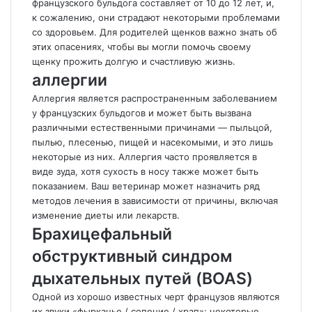
французского бульдога составляет от 10 до 12 лет, и,
к сожалению, они страдают некоторыми проблемами
со здоровьем. Для родителей щенков важно знать об
этих опасениях, чтобы вы могли помочь своему
щенку прожить долгую и счастливую жизнь.
аллергии
Аллергия является распространенным заболеванием
у французских бульдогов и может быть вызвана
различными естественными причинами — пыльцой,
пылью, плесенью, пищей и насекомыми, и это лишь
некоторые из них. Аллергия часто проявляется в
виде зуда, хотя сухость в носу также может быть
показанием. Ваш ветеринар может назначить ряд
методов лечения в зависимости от причины, включая
изменение диеты или лекарств.
Брахицефальный
обструктивный синдром
дыхательных путей (BOAS)
Одной из хорошо известных черт французов являются
их звуки «фырканье / сопение / храп»; некоторые