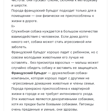
чистоты: они пускают слюни, склонны к метеоризму
и шерсти.
Порода французский бульдог подходит только для в
помещении — они физически не приспособлены к
жизни в дороге.
li>
Служебная собака нуждается в большом количестве
взаимодействия с человеком. Если дома долго
никого нет, собака может стать агрессивной или
заболеть.
Французский бульдог хорошо ладит с ребенком, но с
совсем молодыми животными его лучше не
оставлять . без присмотра взрослых — малыш может
случайно обидеть собаку и заставить ее защищаться.
Французский бульдог
— дружелюбная собака-
компаньон, которая хорошо ладит с другими не
-агрессивные домашние животные и члены семьи.
Порода прекрасно приспособлена к квартирной
жизни в городе и не требует интенсивного ухода.
Эти животные являются декоративными собаками,
хотя их предки были боевыми собаками. Питомцы
очень преданные и умные, они здоровы.