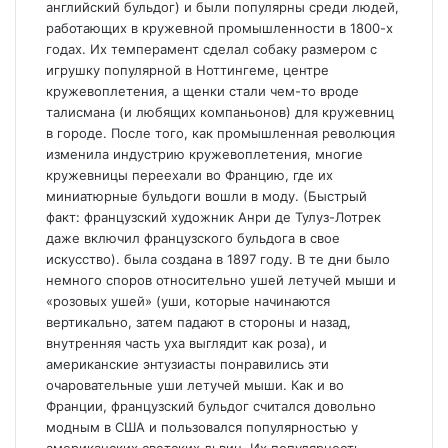
английский бульдог) и были популярны среди людей,
работающих в кружевной промышленности в 1800-х
годах. Их темперамент сделал собаку размером с
игрушку популярной в Ноттингеме, центре
кружевоплетения, а щенки стали чем-то вроде
талисмана (и любящих компаньонов) для кружевниц
в городе. После того, как промышленная революция
изменила индустрию кружевоплетения, многие
кружевницы переехали во Францию, где их
миниатюрные бульдоги вошли в моду. (Быстрый
факт: французский художник Анри де Тулуз-Лотрек
даже включил французского бульдога в свое
искусство). была создана в 1897 году. В те дни было
немного споров относительно ушей летучей мыши и
«розовых ушей» (уши, которые начинаются
вертикально, затем падают в стороны и назад,
внутренняя часть уха выглядит как роза), и
американские энтузиасты понравились эти
очаровательные уши летучей мыши. Как и во
Франции, французский бульдог считался довольно
модным в США и пользовался популярностью у
американских светских львиц. Их популярность