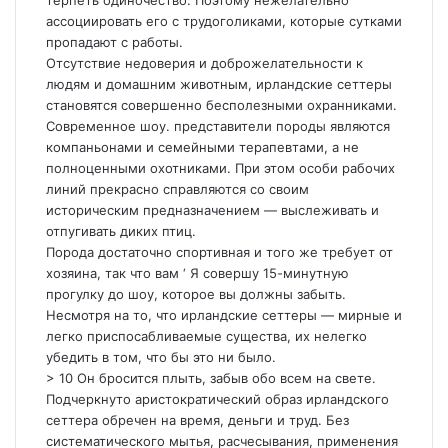
терпеть одиночество. Поэтому нежелательно
ассоциировать его с трудоголиками, которые сутками
пропадают с работы.
Отсутствие недоверия и доброжелательности к
людям и домашним животным, ирландские сеттеры
становятся совершенно бесполезными охранниками.
Современное шоу. представители породы являются
компаньонами и семейными терапевтами, а не
полноценными охотниками. При этом особи рабочих
линий прекрасно справляются со своим
историческим предназначением — выслеживать и
отпугивать диких птиц.
Порода достаточно спортивная и того же требует от
хозяина, так что вам ‘ Я совершу 15-минутную
прогулку до шоу, которое вы должны забыть.
Несмотря на то, что ирландские сеттеры — мирные и
легко приспосабливаемые существа, их нелегко
убедить в том, что бы это ни было.
> 10 Он бросится плыть, забыв обо всем на свете.
Подчеркнуто аристократический образ ирландского
сеттера обречен на время, деньги и труд. Без
систематического мытья, расчесывания, применения