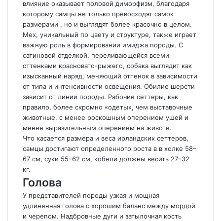
влияние оказывает половой диморфизм, благодаря
которому самцы не только превосходят самок
размерами , но и выглядят более красочно в целом.
Мех, уникальный по цвету и структуре, также играет
важную роль в формировании имиджа породы. С
сатиновой отделкой, переливающейся всеми
оттенками красновато-рыжего, собака выглядит как
изысканный наряд, меняющий оттенок в зависимости
от типа и интенсивности освещения. Обилие шерсти
зависит от линии породы. Рабочие сеттеры, как
правило, более скромно «одеты», чем выставочные
животные, с менее роскошным оперением ушей и
менее выразительным оперением на животе.
Что касается размера и веса ирландских сеттеров,
самцы достигают определенного роста в в холке 58–
67 см, суки 55–62 см, кобели должны весить 27–32
кг.
Голова
У представителей породы узкая и мощная
удлиненная голова с хорошим баланс между мордой
и черепом. Надбровные дуги и затылочная кость