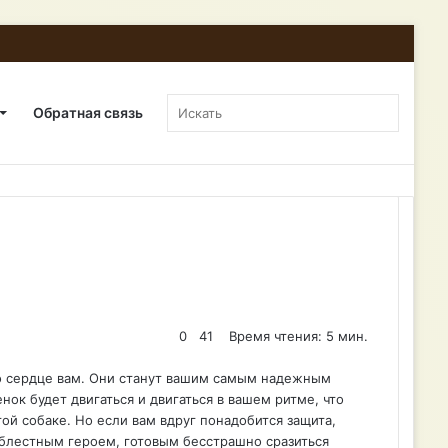
Telegram
Вконтакте
Sidebar
Искать
Обратная связь
0
41
Время чтения: 5 мин.
о сердце вам. Они станут вашим самым надежным
ок будет двигаться и двигаться в вашем ритме, что
той собаке. Но если вам вдруг понадобится защита,
доблестным героем, готовым бесстрашно сразиться