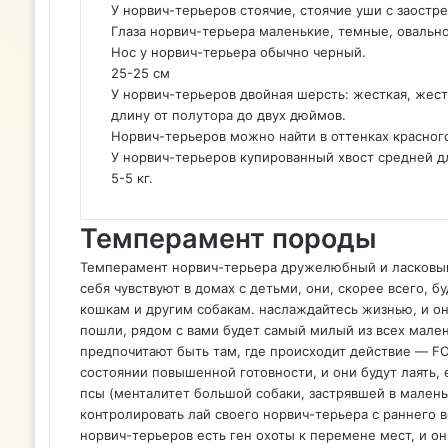
У норвич-терьеров стоячие, стоячие уши с заост
Глаза норвич-терьера маленькие, темные, овальн
Нос у норвич-терьера обычно черный.
25-25 см
У норвич-терьеров двойная шерсть: жесткая, жест
длину от полутора до двух дюймов.
Норвич-терьеров можно найти в оттенках красног
У норвич-терьеров купированный хвост средней д
5-5 кг.
Темперамент породы
Темперамент норвич-терьера дружелюбный и ласковый.
себя чувствуют в домах с детьми, они, скорее всего,
кошкам и другим собакам. наслаждайтесь жизнью, и он
пошли, рядом с вами будет самый милый из всех мален
предпочитают быть там, где происходит действие — FO
состоянии повышенной готовности, и они будут лаять, 
псы (менталитет большой собаки, застрявшей в мален
контролировать лай своего норвич-терьера с раннего в
норвич-терьеров есть ген охоты к перемене мест, и о