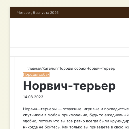
Четверг, 6 августа 2026
Главная
/
Каталог
/
Породы собак
/
Норвич-терьер
Породы собак
Норвич-терьер
14.08.2023
F
T
P
В
О
W
T
V
Норвич—терьеры — отважные, игривые и покладистые к
a
w
i
к
д
h
e
i
спутником в любом приключении, будь то ежедневный п
c
i
n
о
н
a
l
b
удобно, потому что вы все равно всегда были круиз-дир
e
t
t
н
о
t
e
e
никогда не бойтесь. Как только вы приведете в свою 
b
t
e
т
к
s
g
r