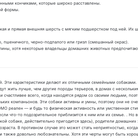
ренными кончиками, которые широко расставлены.
ой формы.
кая и прямая внешняя шерсть с мягким подшерстком под ней. Их ш
о, пшеничного, черно-подпалого или гризл (смешанный окрас).
лины, хотя некоторые владельцы домашних животных предпочитают
 Эти характеристики делают их отличными семейными собаками. М
 будут жить лучше, чем другие породы терьеров, в домах с нескол
и счастливее всего, когда находятся рядом со своими людьми, поэт
ьких компаньонов. Эти собаки активны и умны, поэтому они не оче
MO реален — и будь то физическая активность или умственная стим
если что-то подозрительное приблизится к ним или их семье. . Но 
ькой собаке, действительно пригодится здесь), родители домашни
озраста. В противном случае это может стать неприятностью, когда
ни также довольно любознательны. Хотя эти черты могут быть хоро