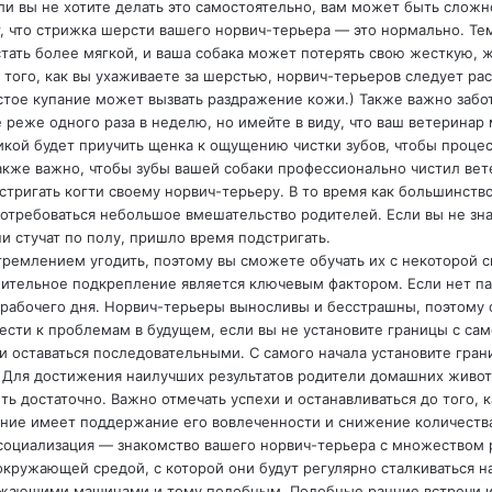
ли вы не хотите делать это самостоятельно, вам может быть сложно
, что стрижка шерсти вашего норвич-терьера — это нормально. Т
тать более мягкой, и ваша собака может потерять свою жесткую, ж
того, как вы ухаживаете за шерстью, норвич-терьеров следует рас
стое купание может вызвать раздражение кожи.) Также важно забот
 реже одного раза в неделю, но имейте в виду, что ваш ветеринар
ой будет приучить щенка к ощущению чистки зубов, чтобы процесс
же важно, чтобы зубы вашей собаки профессионально чистил вете
ригать когти своему норвич-терьеру. В то время как большинство
отребоваться небольшое вмешательство родителей. Если вы не знае
ни стучат по полу, пришло время подстригать.
емлением угодить, поэтому вы сможете обучать их с некоторой ско
ожительное подкрепление является ключевым фактором. Если нет па
абочего дня. Норвич-терьеры выносливы и бесстрашны, поэтому он
ести к проблемам в будущем, если вы не установите границы с са
 оставаться последовательными. С самого начала установите грани
о. Для достижения наилучших результатов родители домашних жив
ь достаточно. Важно отмечать успехи и останавливаться до того, 
ние имеет поддержание его вовлеченности и снижение количества 
социализация — знакомство вашего норвич-терьера с множеством 
окружающей средой, с которой они будут регулярно сталкиваться н
зжающими машинами и тому подобным. Подобные ранние встречи и