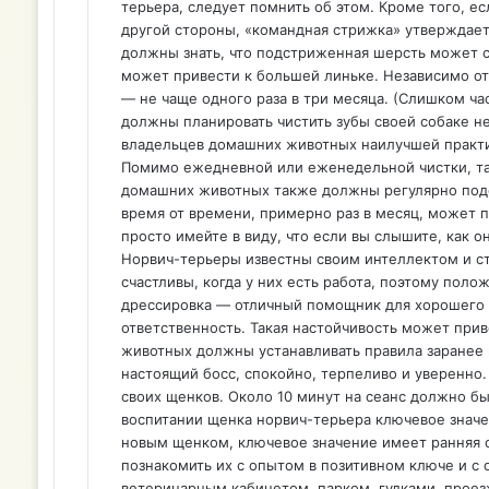
терьера, следует помнить об этом. Кроме того, ес
другой стороны, «командная стрижка» утверждает
должны знать, что подстриженная шерсть может с
может привести к большей линьке. Независимо от 
— не чаще одного раза в три месяца. (Слишком ча
должны планировать чистить зубы своей собаке не
владельцев домашних животных наилучшей практик
Помимо ежедневной или еженедельной чистки, так
домашних животных также должны регулярно подст
время от времени, примерно раз в месяц, может п
просто имейте в виду, что если вы слышите, как о
Норвич-терьеры известны своим интеллектом и стр
счастливы, когда у них есть работа, поэтому пол
дрессировка — отличный помощник для хорошего р
ответственность. Такая настойчивость может прив
животных должны устанавливать правила заранее и
настоящий босс, спокойно, терпеливо и уверенн
своих щенков. Около 10 минут на сеанс должно быт
воспитании щенка норвич-терьера ключевое значе
новым щенком, ключевое значение имеет ранняя 
познакомить их с опытом в позитивном ключе и с 
ветеринарным кабинетом, парком, гудками, прое