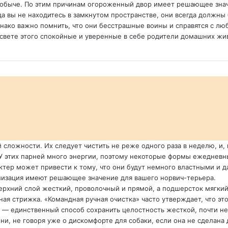
обыче. По этим причинам огороженный двор имеет решающее значе
гда вы не находитесь в замкнутом пространстве, они всегда должн
нако важно помнить, что они бесстрашные воины и справятся с лю
свете этого спокойные и уверенные в себе родители домашних жив
сложности. Их следует чистить не реже одного раза в неделю, и, 
 У этих парней много энергии, поэтому некоторые формы ежедневн
ктер может привести к тому, что они будут немного властными и
ализация имеют решающее значение для вашего норвич-терьера.
ерхний слой жесткий, проволочный и прямой, а подшерсток мягкий.
чная стрижка. «Командная ручная очистка» часто утверждает, что э
а) — единственный способ сохранить целостность жесткой, почти 
и, не говоря уже о дискомфорте для собаки, если она не сделана