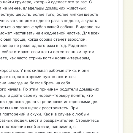
 найти грумера, который сделает это за вас. С
ем не менее, владельцы домашних животных
есткую шерсть. Более того, более мягкая шерсть
чесывать не реже одного раза в неделю, а купать
иться о здоровье зубов вашей собаки. В идеале вы
 может настаивать на ежедневной чистке. Для всех
 был проще, когда собака станет взрослой.
ринар не реже одного раза в год. Родители
 собак стирают свои когти естественным путем,
те, как часто стричь когти норвич-терьерам,
ростью. У них сильная рабочая этика, и они
разитов, за которыми нужно охотиться,
и никогда не боятся брать на себя
мого начала. По этим причинам родители домашних
цы и дайте своему норвич-терьеру понять, кто
отных должны делать тренировки интересными для
как вы или ваш щенок расстроитесь. При
повторений и скуки. Как и в случае с любым
разных людей, мест и раздражителей. Стремитесь
а протяжении всей жизни, например, с
меют решающее значение для того, чтобы помочь