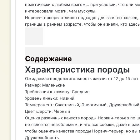
практически с любым врагом… при условии, что они ме
o
e
r
а
л
A
r
интересовали мозги, чем мускулы.
o
r
e
к
а
p
a
Норвич-терьеры отлично подходят для занятых хозяев,
k
s
т
с
p
m
границы в раннем возрасте, чтобы они знали, кто здес
t
е
с
н
и
к
и
Содержание
Характеристика породы
Ожидаемая продолжительность жизни: от 12 до 15 лет
Размер: Маленькие
Требования к хозяину: Средние
Уровень линьки: Низкий
Темперамент: Счастливый, Энергичный, Дружелюбный
Цвет шерсти: Черный
Оценка различных качеств породы Норвич-терьер по шкал
не является незыблемым, и что все собаки, даже в ра
чтобы оценить качества породы Норвич-терьер, но вы 
Дружелюбность