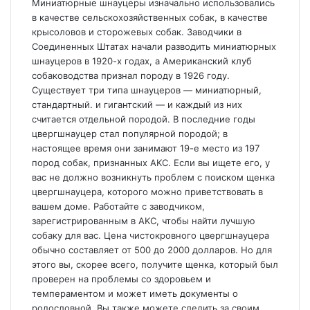
Миниатюрные шнауцеры изначально использовались
в качестве сельскохозяйственных собак, в качестве
крысоловов и сторожевых собак. Заводчики в
Соединенных Штатах начали разводить миниатюрных
шнауцеров в 1920-х годах, а Американский клуб
собаководства признал породу в 1926 году.
Существует три типа шнауцеров — миниатюрный,
стандартный. и гигантский — и каждый из них
считается отдельной породой. В последние годы
цвергшнауцер стал популярной породой; в
настоящее время они занимают 19-е место из 197
пород собак, признанных AKC. Если вы ищете его, у
вас не должно возникнуть проблем с поиском щенка
цвергшнауцера, которого можно приветствовать в
вашем доме. Работайте с заводчиком,
зарегистрированным в AKC, чтобы найти лучшую
собаку для вас. Цена чистокровного цвергшнауцера
обычно составляет от 500 до 2000 долларов. Но для
этого вы, скорее всего, получите щенка, который был
проверен на проблемы со здоровьем и
темпераментом и может иметь документы о
родословной. Вы также можете следить за своим