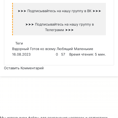
➤➤➤ Подписывайтесь на нашу группу в ВК ➤➤➤
➤➤➤ Подписывайтесь на нашу группу в
Телеграмм ➤➤➤
Теги
Вздорный
Готов ко всему
Любящий
Маленькие
16.08.2023
0
57
Время чтения: 5 мин.
Оставить Комментарий
Facebook
Twitter
Вконтакте
Одноклассники
Telegram
Мы используем файлы для сохранения настроек и статистики