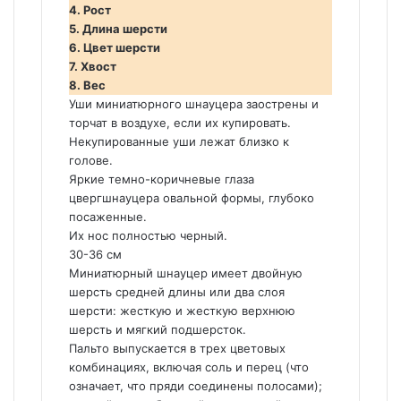
4. Рост
5. Длина шерсти
6. Цвет шерсти
7. Хвост
8. Вес
Уши миниатюрного шнауцера заострены и
торчат в воздухе, если их купировать.
Некупированные уши лежат близко к
голове.
Яркие темно-коричневые глаза
цвергшнауцера овальной формы, глубоко
посаженные.
Их нос полностью черный.
30-36 см
Миниатюрный шнауцер имеет двойную
шерсть средней длины или два слоя
шерсти: жесткую и жесткую верхнюю
шерсть и мягкий подшерсток.
Пальто выпускается в трех цветовых
комбинациях, включая соль и перец (что
означает, что пряди соединены полосами);