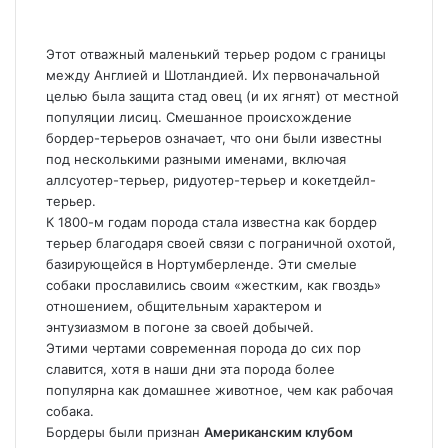
Этот отважный маленький терьер родом с границы
между Англией и Шотландией. Их первоначальной
целью была защита стад овец (и их ягнят) от местной
популяции лисиц. Смешанное происхождение
бордер-терьеров означает, что они были известны
под несколькими разными именами, включая
аллсуотер-терьер, ридуотер-терьер и кокетдейл-
терьер.
К 1800-м годам порода стала известна как бордер
терьер благодаря своей связи с пограничной охотой,
базирующейся в Нортумберленде. Эти смелые
собаки прославились своим «жестким, как гвоздь»
отношением, общительным характером и
энтузиазмом в погоне за своей добычей.
Этими чертами современная порода до сих пор
славится, хотя в наши дни эта порода более
популярна как домашнее животное, чем как рабочая
собака.
Бордеры были признан
Американским клубом