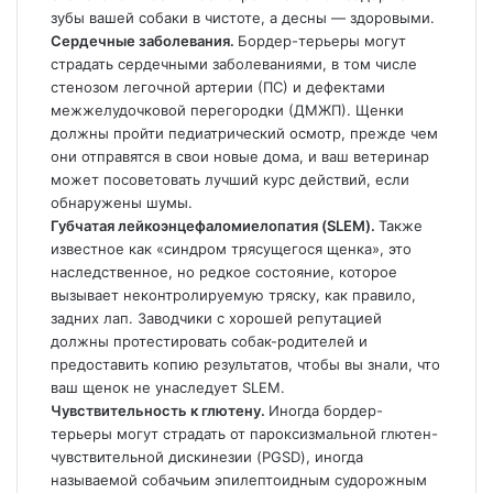
зубы вашей собаки в чистоте, а десны — здоровыми.
Сердечные заболевания.
Бордер-терьеры могут
страдать сердечными заболеваниями, в том числе
стенозом легочной артерии (ПС) и дефектами
межжелудочковой перегородки (ДМЖП). Щенки
должны пройти педиатрический осмотр, прежде чем
они отправятся в свои новые дома, и ваш ветеринар
может посоветовать лучший курс действий, если
обнаружены шумы.
Губчатая лейкоэнцефаломиелопатия (SLEM).
Также
известное как «синдром трясущегося щенка», это
наследственное, но редкое состояние, которое
вызывает неконтролируемую тряску, как правило,
задних лап. Заводчики с хорошей репутацией
должны протестировать собак-родителей и
предоставить копию результатов, чтобы вы знали, что
ваш щенок не унаследует SLEM.
Чувствительность к глютену.
Иногда бордер-
терьеры могут страдать от пароксизмальной глютен-
чувствительной дискинезии (PGSD), иногда
называемой собачьим эпилептоидным судорожным